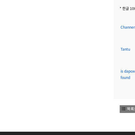
* 한글 1
Channer
Tantu
is dapox
found