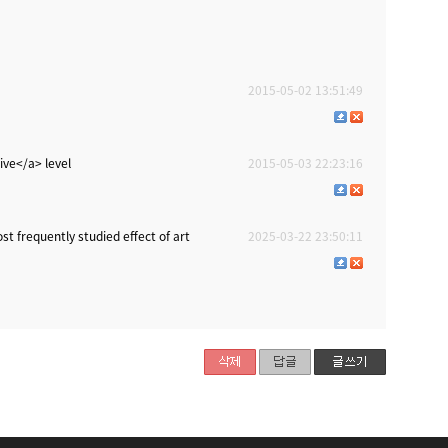
2015-05-02 13:51:49
ive</a> level
2015-05-03 22:23:16
st frequently studied effect of art
2025-03-22 23:50:11