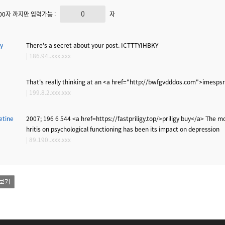
000자 까지만 입력가능 :
자
y
There's a secret about your post. ICTTTYIHBKY
| 186.94..xxx.xxx
That's really thinking at an <a href="http://bwfgvdddos.com">imespsr
| 199.8.2.xxx.xxx
etine
2007; 196 6 544 <a href=https://fastpriligy.top/>priligy buy</a> The mo
hritis on psychological functioning has been its impact on depression
| 89.190..xxx.xxx